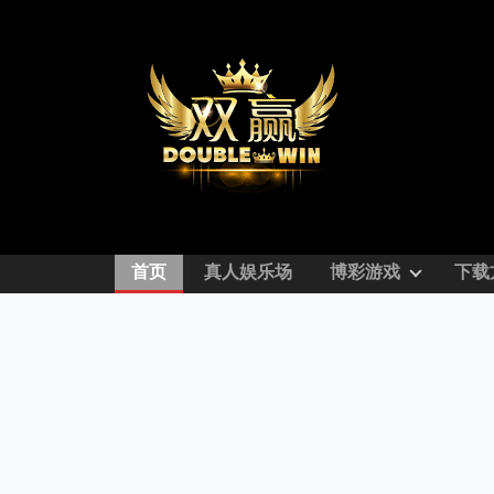
立
即
首页
真人娱乐场
博彩游戏
下载
注
册
登
入
首