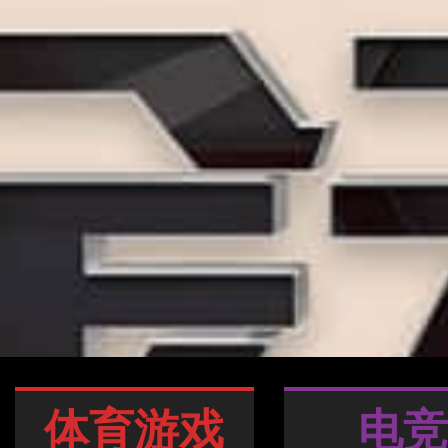
体育游戏
电