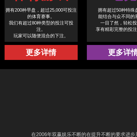
拥有200种早盘，超过25,000可投注
拥有超过50种特殊
的体育赛事。
能结合与众不同的
我们有超过80种类型的投注可投
一目了然，轻松
注。
享有精彩完整的投
玩家可以随便混合的下注。
更多详情
更多详
在2006年双赢娱乐不断的在提升不断的要求进