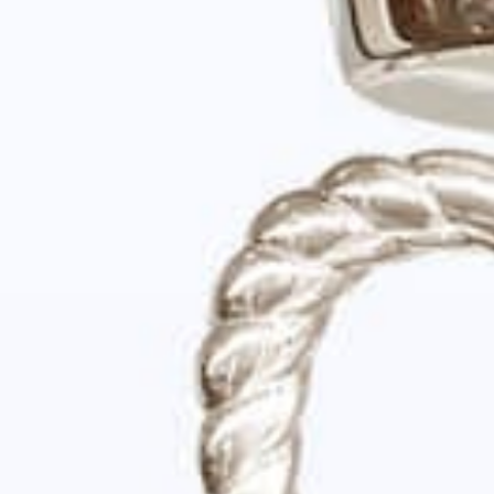
载
方
式
如
何
投
注
双
赢
娱
乐